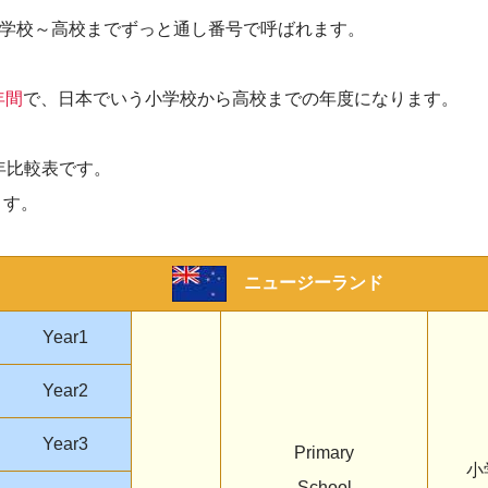
小学校～高校までずっと通し番号で呼ばれます。
年間
で、日本でいう小学校から高校までの年度になります。
年比較表です。
ます。
ニュージーランド
Year1
Year2
Year3
Primary
小
School