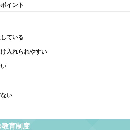
めポイント
立している
受け入れられやすい
ない
どない
の教育制度