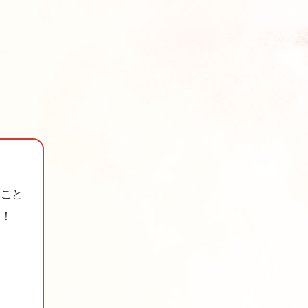
いこと
す！