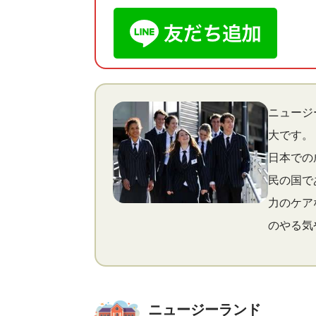
ニュージ
大です。
日本での
民の国で
力のケア
のやる気
ニュージーランド