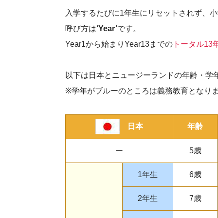
入学するたびに1年生にリセットされず、
呼び方は
‘Year’
です。
Year1から始まりYear13までの
トータル13
以下は日本とニュージーランドの年齢・学
※学年がブルーのところは義務教育となり
日本
年齢
ー
5歳
1年生
6歳
2年生
7歳