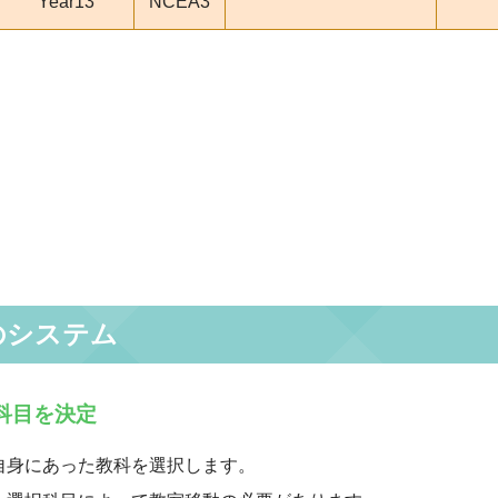
Year13
NCEA3
のシステム
択科目を決定
自身にあった教科を選択します。