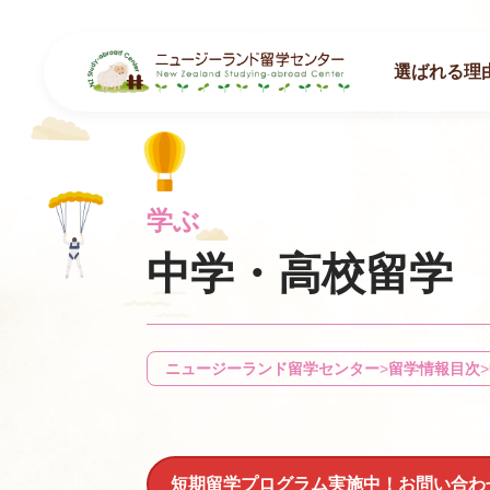
選ばれる理
学ぶ
中学・高校留学
ニュージーランド留学センター
>
留学情報目次
>
短期留学プログラム実施中！お問い合わ