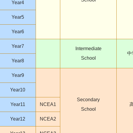
Year4
Year5
Year6
Year7
Intermediate
中
School
Year8
Year9
Year10
Secondary
Year11
NCEA1
School
Year12
NCEA2