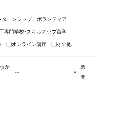
ンターンシップ、ボランティア
専門学校･スキルアップ留学
住
オンライン講座
その他
頃か
週
間