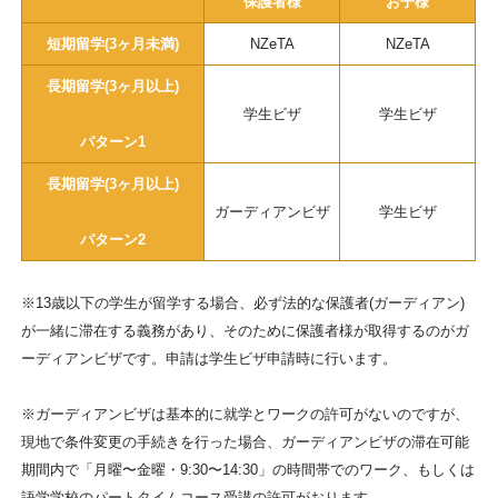
保護者様
お子様
短期留学(3ヶ月未満)
NZeTA
NZeTA
長期留学(3ヶ月以上)
学生ビザ
学生ビザ
パターン1
長期留学(3ヶ月以上)
ガーディアンビザ
学生ビザ
パターン2
※13歳以下の学生が留学する場合、必ず法的な保護者(ガーディアン)
が一緒に滞在する義務があり、そのために保護者様が取得するのがガ
ーディアンビザです。申請は学生ビザ申請時に行います。
※ガーディアンビザは基本的に就学とワークの許可がないのですが、
現地で条件変更の手続きを行った場合、ガーディアンビザの滞在可能
期間内で「月曜〜金曜・9:30〜14:30」の時間帯でのワーク、もしくは
語学学校のパートタイムコース受講の許可がおります。