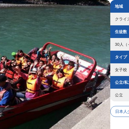
地域
クライ
生徒数
30人（
タイプ
女子校
公立/私
公立
日本人