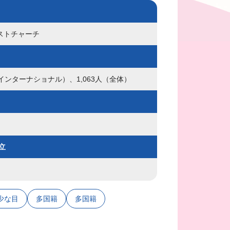
ストチャーチ
インターナショナル）、1,063人（全体）
立
少な目
多国籍
多国籍