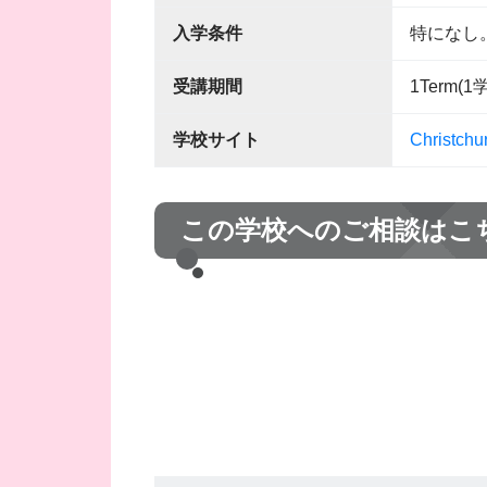
入学条件
特になし
受講期間
1Term(
学校サイト
Christchu
この学校へのご相談はこ