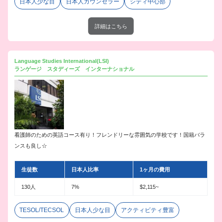
日本人少な目
日本人カウンセラー
シティ中心部
詳細はこちら
Language Studies International(LSI)
ランゲージ スタディーズ インターナショナル
看護師のための英語コース有り！フレンドリーな雰囲気の学校です！国籍バラ
ンスも良し☆
生徒数
日本人比率
1ヶ月の費用
130人
7%
$2,115~
TESOL/TECSOL
日本人少な目
アクティビティ豊富