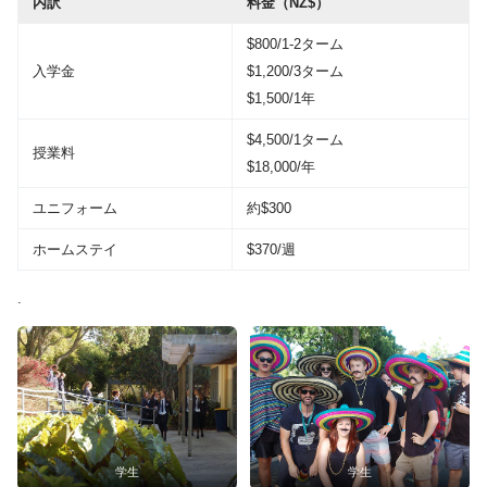
内訳
料金（NZ$）
$800/1-2ターム
入学金
$1,200/3ターム
$1,500/1年
$4,500/1ターム
授業料
$18,000/年
ユニフォーム
約$300
ホームステイ
$370/週
.
学生
学生