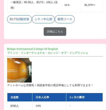
一般英語：80-90人、IELTS：100人 (全
14％
$1,970〜
体)
IELTS試験対策
シティ中心部
夜間コース
詳細はこちら
Bridge International College Of English
ブリッジ・インターナショナル・カレッジ・オブ・イングリッシュ
アットホームな雰囲気！高校進学前の英語準備としても利用できます！
生徒数
日本人比率
1ヶ月の費用
約80人
14%
-