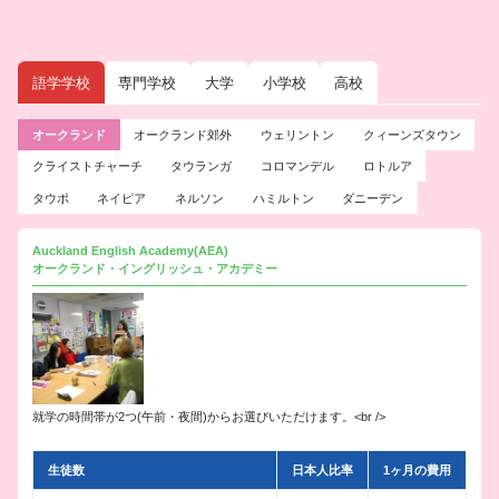
語学学校
専門学校
大学
小学校
高校
オークランド
オークランド郊外
ウェリントン
クィーンズタウン
クライストチャーチ
タウランガ
コロマンデル
ロトルア
タウポ
ネイピア
ネルソン
ハミルトン
ダニーデン
Auckland English Academy(AEA)
オークランド・イングリッシュ・アカデミー
就学の時間帯が2つ(午前・夜間)からお選びいただけます。<br />
生徒数
日本人比率
1ヶ月の費用