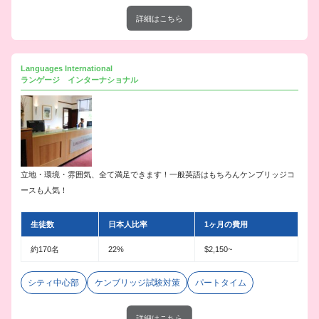
詳細はこちら
Languages International
ランゲージ インターナショナル
立地・環境・雰囲気、全て満足できます！一般英語はもちろんケンブリッジコ
ースも人気！
生徒数
日本人比率
1ヶ月の費用
約170名
22%
$2,150~
シティ中心部
ケンブリッジ試験対策
パートタイム
詳細はこちら