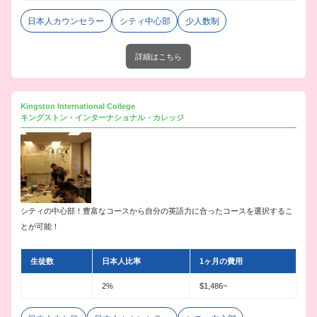
日本人カウンセラー
シティ中心部
少人数制
詳細はこちら
Kingston International College
キングストン・インターナショナル・カレッジ
シティの中心部！豊富なコースから自分の英語力に合ったコースを選択するこ
とが可能！
生徒数
日本人比率
1ヶ月の費用
2%
$1,486~