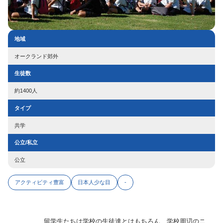
地域
オークランド郊外
生徒数
約1400人
タイプ
共学
公立/私立
公立
アクティビティ豊富
日本人少な目
-
留学生たちは学校の生徒達とはもちろん、学校周辺のニ