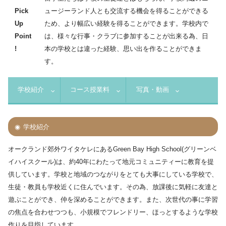
Pick
ュージーランド人とも交流する機会を得ることができる
Up
ため、より幅広い経験を得ることができます。学校内で
Point
は、様々な行事・クラブに参加することが出来る為、日
!
本の学校とは違った経験、思い出を作ることができま
す。
学校紹介
コース授業料
写真・動画
学校紹介
オークランド郊外ワイタケレにあるGreen Bay High School(グリーンベ
イハイスクール)は、約40年にわたって地元コミュニティーに教育を提
供しています。学校と地域のつながりをとても大事にしている学校で、
生徒・教員も学校近くに住んでいます。その為、放課後に気軽に友達と
遊ぶことができ、仲を深めることができます。また、次世代の事に学習
の焦点を合わせつつも、小規模でフレンドリー、ほっとするような学校
作りを目指しています。