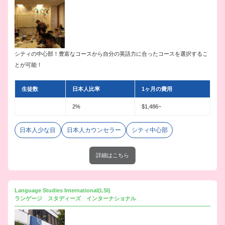
シティの中心部！豊富なコースから自分の英語力に合ったコースを選択するこ
とが可能！
生徒数
日本人比率
1ヶ月の費用
2%
$1,486~
日本人少な目
日本人カウンセラー
シティ中心部
詳細はこちら
Language Studies International(LSI)
ランゲージ スタディーズ インターナショナル