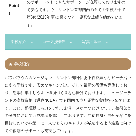
のサポートをしてきたサポーターが在籍しておりますの
Point
で安心です。ウェリントン首都圏内の全ての学校の中で
!
第3位(2015年度)に輝くなど、優秀な成績を納めていま
す。
学校紹介
コース授業料
写真・動画
学校紹介
パラパラウムカレッジはウェリントン郊外にある自然豊かなビーチ沿い
にある学校です。広大なキャンパス、そして最新の設備も完備してお
り、勉学に集中しやすい環境づくりを心掛けております。ニュージーラ
ンドの高校資格（通称NCEA）でも国内78位と優秀な実績を収めていま
す。また、部活動にも力をいれており、スポーツだけでなく、芸術など
の分野においても成功者を輩出しております。生徒自身が自分がなにを
目指したいかを第一に一人ひとりのキャリアが成功するよう進路に向け
ての個別のサポートも充実しています。