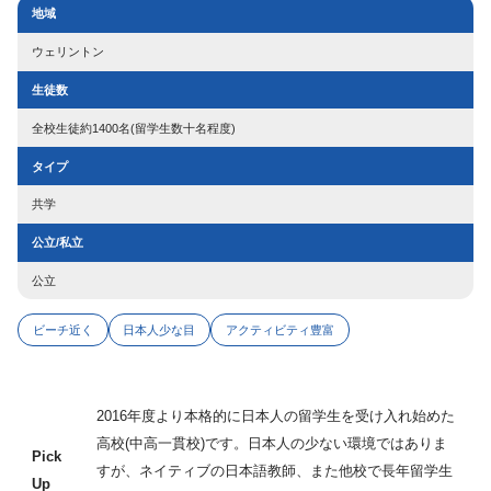
地域
ウェリントン
生徒数
全校生徒約1400名(留学生数十名程度)
タイプ
共学
公立/私立
公立
ビーチ近く
日本人少な目
アクティビティ豊富
2016年度より本格的に日本人の留学生を受け入れ始めた
高校(中高一貫校)です。日本人の少ない環境ではありま
Pick
すが、ネイティブの日本語教師、また他校で長年留学生
Up