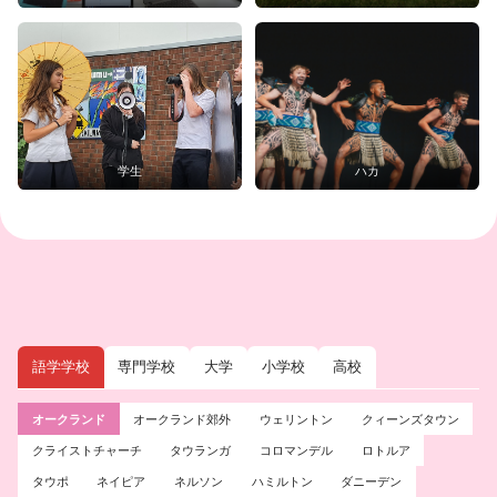
学生
ハカ
語学学校
専門学校
大学
小学校
高校
オークランド
オークランド郊外
ウェリントン
クィーンズタウン
クライストチャーチ
タウランガ
コロマンデル
ロトルア
タウポ
ネイピア
ネルソン
ハミルトン
ダニーデン