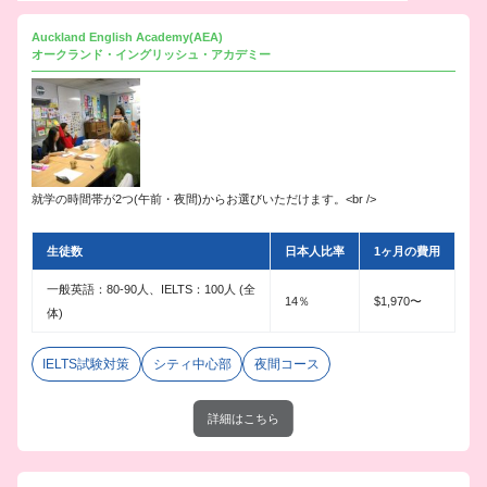
Auckland English Academy(AEA)
オークランド・イングリッシュ・アカデミー
就学の時間帯が2つ(午前・夜間)からお選びいただけます。<br />
生徒数
日本人比率
1ヶ月の費用
一般英語：80-90人、IELTS：100人 (全
14％
$1,970〜
体)
IELTS試験対策
シティ中心部
夜間コース
詳細はこちら