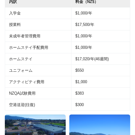
内訳
料金（NZ$）
入学金
$1,000/年
授業料
$17,500/年
未成年者管理費用
$1,000/年
ホームステイ手配費用
$1,000/年
ホームステイ
$17,020/年(46週間)
ユニフォーム
$550
アクティビティ費用
$1,000
NZQA試験費用
$383
空港送迎(往復)
$300