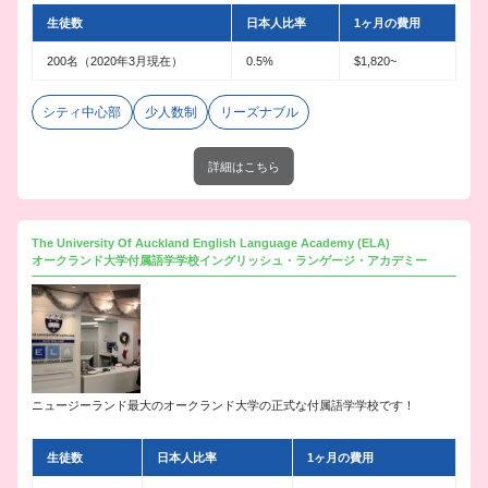
生徒数
日本人比率
1ヶ月の費用
200名（2020年3月現在）
0.5%
$1,820~
シティ中心部
少人数制
リーズナブル
詳細はこちら
The University Of Auckland English Language Academy (ELA)
オークランド大学付属語学学校イングリッシュ・ランゲージ・アカデミー
ニュージーランド最大のオークランド大学の正式な付属語学学校です！
生徒数
日本人比率
1ヶ月の費用