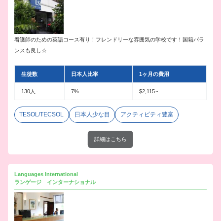
看護師のための英語コース有り！フレンドリーな雰囲気の学校です！国籍バラ
ンスも良し☆
生徒数
日本人比率
1ヶ月の費用
130人
7%
$2,115~
TESOL/TECSOL
日本人少な目
アクティビティ豊富
詳細はこちら
Languages International
ランゲージ インターナショナル