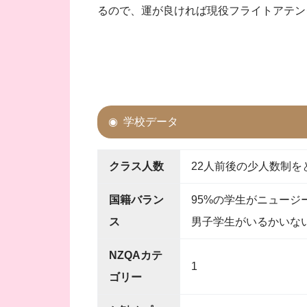
るので、運が良ければ現役フライトアテン
学校データ
クラス人数
22人前後の少人数制を
国籍バラン
95%の学生がニュー
ス
男子学生がいるかいな
NZQAカテ
1
ゴリー