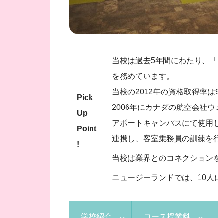
当校は過去5年間にわたり、「Ne
を務めています。
当校の2012年の資格取得率
Pick
2006年にカナダの航空会社
Up
アポートキャンパスにて使用
Point
連携し、客室乗務員の訓練を
!
当校は業界とのコネクション
ニュージーランドでは、10
学校紹介
コース授業料