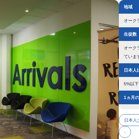
地域
オーク
生徒数
オーク
ていま
日本人
5%以下
1ヵ月
日本人
-