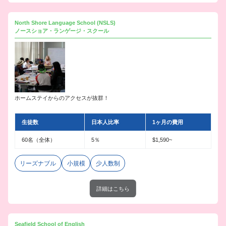
North Shore Language School (NSLS)
ノースショア・ランゲージ・スクール
ホームステイからのアクセスが抜群！
生徒数
日本人比率
1ヶ月の費用
60名（全体）
5％
$1,590~
リーズナブル
小規模
少人数制
詳細はこちら
Seafield School of English