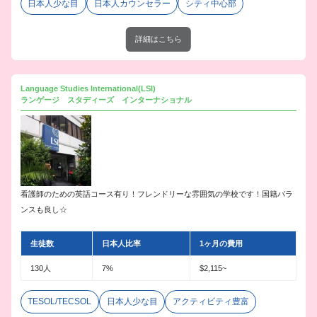
日本人少な目
日本人カウンセラー
シティ中心部
詳細はこちら
Language Studies International(LSI)
ランゲージ スタディーズ インターナショナル
看護師のための英語コース有り！フレンドリーな雰囲気の学校です！国籍バラ
ンスも良し☆
生徒数
日本人比率
1ヶ月の費用
130人
7%
$2,115~
TESOL/TECSOL
日本人少な目
アクティビティ豊富