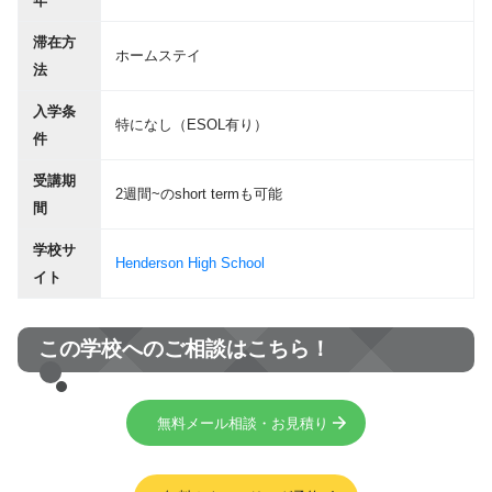
年
滞在方
ホームステイ
法
入学条
特になし（ESOL有り）
件
受講期
2週間~のshort termも可能
間
学校サ
Henderson High School
イト
この学校へのご相談はこちら！
無料メール相談・お見積り