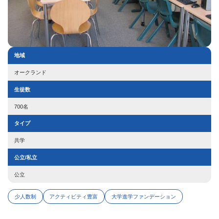
地域
オークランド
生徒数
700名
タイプ
共学
公立/私立
公立
少人数制
アクティビティ豊富
大学進学ファンデーション