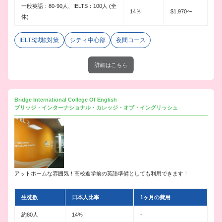
一般英語：80-90人、IELTS：100人 (全
14％
$1,970〜
体)
IELTS試験対策
シティ中心部
夜間コース
詳細はこちら
Bridge International College Of English
ブリッジ・インターナショナル・カレッジ・オブ・イングリッシュ
アットホームな雰囲気！高校進学前の英語準備としても利用できます！
生徒数
日本人比率
1ヶ月の費用
約80人
14%
-