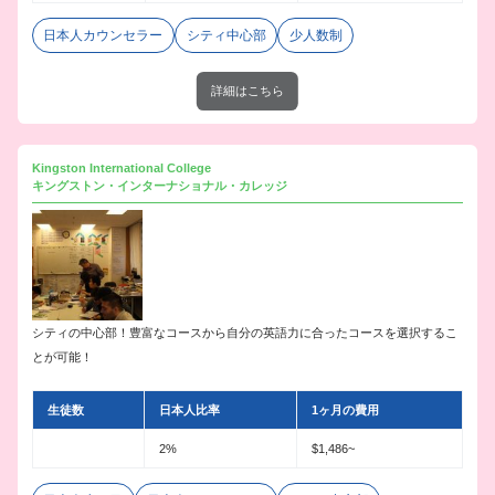
日本人カウンセラー
シティ中心部
少人数制
詳細はこちら
Kingston International College
キングストン・インターナショナル・カレッジ
シティの中心部！豊富なコースから自分の英語力に合ったコースを選択するこ
とが可能！
生徒数
日本人比率
1ヶ月の費用
2%
$1,486~