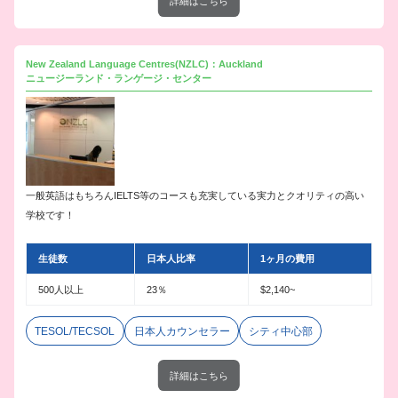
詳細はこちら
New Zealand Language Centres(NZLC)：Auckland
ニュージーランド・ランゲージ・センター
一般英語はもちろんIELTS等のコースも充実している実力とクオリティの高い
学校です！
生徒数
日本人比率
1ヶ月の費用
500人以上
23％
$2,140~
TESOL/TECSOL
日本人カウンセラー
シティ中心部
詳細はこちら