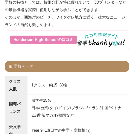
学校の特徴としては、技術分野が特に優れていて、3Dプリンターなど
の最新機器を実際に使用しながら学ぶことができます。
そのほか、西海岸のビーチ、ワイタケレ地方に近く、雄大なニュージー
ランドの自然も楽しめます。
Henderson High Schoolの口コミ
学校データ
クラス
1クラス 約15~30名
人数
留学生15名
国籍バ
日本/台湾/タイ/ドイツ/ブラジル/イラン/中国/ベトナ
ランス
ム/香港/マカオ/韓国など
受入学
Year 9~13(日本の中学・高校相当)