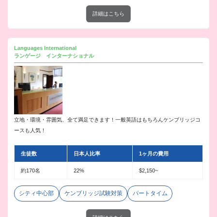
詳細はこちら
Languages International
ランゲージ インターナショナル
立地・環境・雰囲気、全て満足できます！一般英語はもちろんケンブリッジコ
ースも人気！
生徒数
日本人比率
1ヶ月の費用
約170名
22%
$2,150~
シティ中心部
ケンブリッジ試験対策
パートタイム