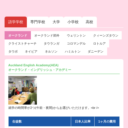
語学学校
専門学校
大学
小学校
高校
オークランド
オークランド郊外
ウェリントン
クィーンズタウン
クライストチャーチ
タウランガ
コロマンデル
ロトルア
タウポ
ネイピア
ネルソン
ハミルトン
ダニーデン
Auckland English Academy(AEA)
オークランド・イングリッシュ・アカデミー
就学の時間帯が2つ(午前・夜間)からお選びいただけます。<br />
生徒数
日本人比率
1ヶ月の費用