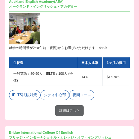
Auckland English Academy(AEA)
オークランド・イングリッシュ・アカデミー
就学の時間帯が2つ(午前・夜間)からお選びいただけます。<br />
生徒数
日本人比率
1ヶ月の費用
一般英語：80-90人、IELTS：100人 (全
14％
$1,970〜
体)
IELTS試験対策
シティ中心部
夜間コース
詳細はこちら
Bridge International College Of English
ブリッジ・インターナショナル・カレッジ・オブ・イングリッシュ