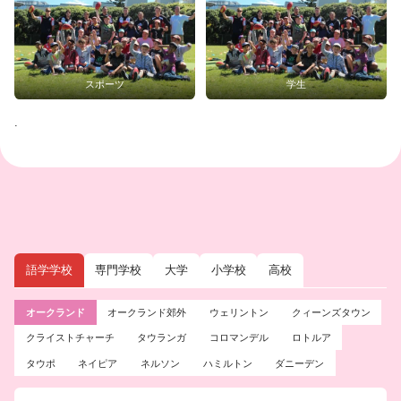
スポーツ
学生
.
語学学校
専門学校
大学
小学校
高校
オークランド
オークランド郊外
ウェリントン
クィーンズタウン
クライストチャーチ
タウランガ
コロマンデル
ロトルア
タウポ
ネイピア
ネルソン
ハミルトン
ダニーデン