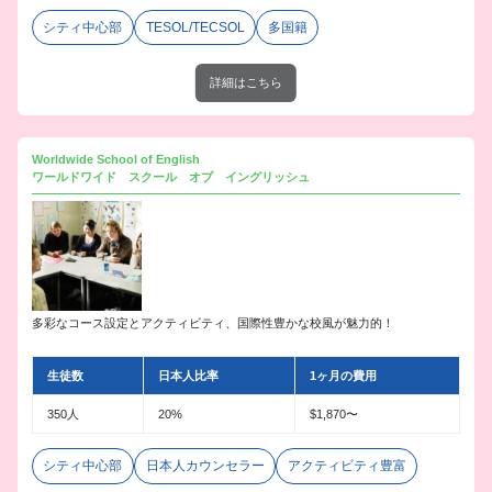
シティ中心部
TESOL/TECSOL
多国籍
詳細はこちら
Worldwide School of English
ワールドワイド スクール オブ イングリッシュ
多彩なコース設定とアクティビティ、国際性豊かな校風が魅力的！
生徒数
日本人比率
1ヶ月の費用
350人
20%
$1,870〜
シティ中心部
日本人カウンセラー
アクティビティ豊富