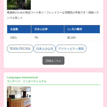
看護師のための英語コース有り！フレンドリーな雰囲気の学校です！国籍バラ
ンスも良し☆
生徒数
日本人比率
1ヶ月の費用
130人
7%
$2,115~
TESOL/TECSOL
日本人少な目
アクティビティ豊富
詳細はこちら
Languages International
ランゲージ インターナショナル