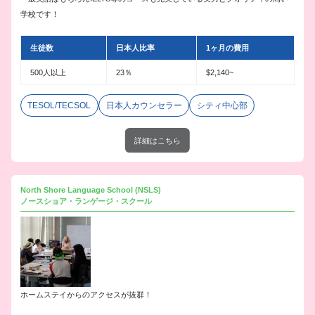
学校です！
生徒数
日本人比率
1ヶ月の費用
500人以上
23％
$2,140~
TESOL/TECSOL
日本人カウンセラー
シティ中心部
詳細はこちら
North Shore Language School (NSLS)
ノースショア・ランゲージ・スクール
ホームステイからのアクセスが抜群！