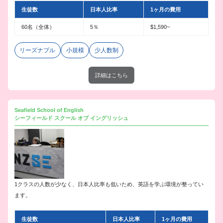
生徒数
日本人比率
1ヶ月の費用
60名（全体）
5％
$1,590~
リーズナブル
小規模
少人数制
詳細はこちら
Seafield School of English
シーフィールド スクール オブ イングリッシュ
1クラスの人数が少なく、日本人比率も低いため、英語を学ぶ環境が整ってい
ます。
生徒数
日本人比率
1ヶ月の費用