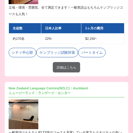
立地・環境・雰囲気、全て満足できます！一般英語はもちろんケンブリッジコ
ースも人気！
生徒数
日本人比率
1ヶ月の費用
約170名
22%
$2,150~
シティ中心部
ケンブリッジ試験対策
パートタイム
詳細はこちら
New Zealand Language Centres(NZLC)：Auckland
ニュージーランド・ランゲージ・センター
一般英語はもちろんIELTS等のコースも充実している実力とクオリティの高い