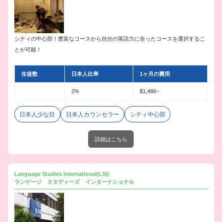
シティの中心部！豊富なコースから自分の英語力に合ったコースを選択するこ
とが可能！
生徒数
日本人比率
1ヶ月の費用
2%
$1,486~
日本人少な目
日本人カウンセラー
シティ中心部
詳細はこちら
Language Studies International(LSI)
ランゲージ スタディーズ インターナショナル