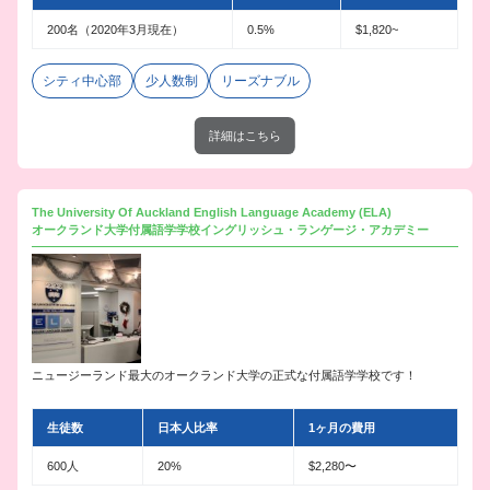
200名（2020年3月現在）
0.5%
$1,820~
シティ中心部
少人数制
リーズナブル
詳細はこちら
The University Of Auckland English Language Academy (ELA)
オークランド大学付属語学学校イングリッシュ・ランゲージ・アカデミー
ニュージーランド最大のオークランド大学の正式な付属語学学校です！
生徒数
日本人比率
1ヶ月の費用
600人
20%
$2,280〜