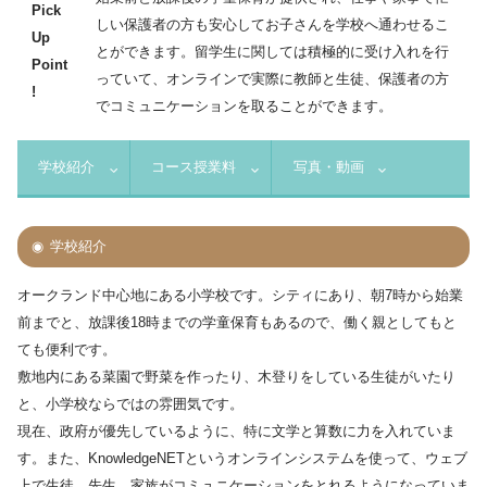
Pick
しい保護者の方も安心してお子さんを学校へ通わせるこ
Up
とができます。留学生に関しては積極的に受け入れを行
Point
っていて、オンラインで実際に教師と生徒、保護者の方
!
でコミュニケーションを取ることができます。
学校紹介
コース授業料
写真・動画
学校紹介
オークランド中心地にある小学校です。シティにあり、朝7時から始業
前までと、放課後18時までの学童保育もあるので、働く親としてもと
ても便利です。
敷地内にある菜園で野菜を作ったり、木登りをしている生徒がいたり
と、小学校ならではの雰囲気です。
現在、政府が優先しているように、特に文学と算数に力を入れていま
す。また、KnowledgeNETというオンラインシステムを使って、ウェブ
上で生徒、先生、家族がコミュニケーションをとれるようになっていま