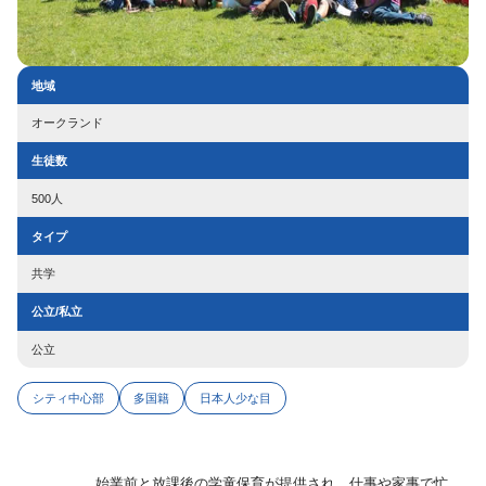
地域
オークランド
生徒数
500人
タイプ
共学
公立/私立
公立
シティ中心部
多国籍
日本人少な目
始業前と放課後の学童保育が提供され、仕事や家事で忙