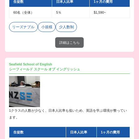
生徒数
日本人比率
1ヶ月の費用
60名（全体）
5％
$1,590~
リーズナブル
小規模
少人数制
詳細はこちら
Seafield School of English
シーフィールド スクール オブ イングリッシュ
1クラスの人数が少なく、日本人比率も低いため、英語を学ぶ環境が整ってい
ます。
生徒数
日本人比率
1ヶ月の費用