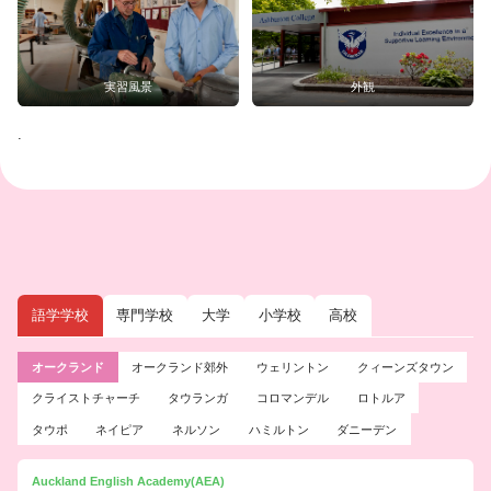
実習風景
外観
.
語学学校
専門学校
大学
小学校
高校
オークランド
オークランド郊外
ウェリントン
クィーンズタウン
クライストチャーチ
タウランガ
コロマンデル
ロトルア
タウポ
ネイピア
ネルソン
ハミルトン
ダニーデン
Auckland English Academy(AEA)