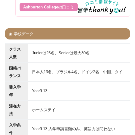
Ashburton Collegeの口コミ
学校データ
クラス
Juniorは25名、Seniorは最大30名
人数
国籍バ
日本人13名、ブラジル4名、ドイツ2名、中国、タイ
ランス
受入学
Year9-13
年
滞在方
ホームステイ
法
入学条
Year9-13 入学申請書類のみ、英語力は問わない
件