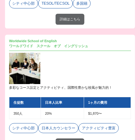
シティ中心部
TESOL/TECSOL
多国籍
詳細はこちら
Worldwide School of English
ワールドワイド スクール オブ イングリッシュ
多彩なコース設定とアクティビティ、国際性豊かな校風が魅力的！
生徒数
日本人比率
1ヶ月の費用
350人
20%
$1,870〜
シティ中心部
日本人カウンセラー
アクティビティ豊富