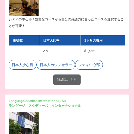
シティの中心部！豊富なコースから自分の英語力に合ったコースを選択するこ
とが可能！
生徒数
日本人比率
1ヶ月の費用
2%
$1,486~
日本人少な目
日本人カウンセラー
シティ中心部
詳細はこちら
Language Studies International(LSI)
ランゲージ スタディーズ インターナショナル