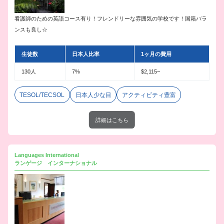
看護師のための英語コース有り！フレンドリーな雰囲気の学校です！国籍バラ
ンスも良し☆
生徒数
日本人比率
1ヶ月の費用
130人
7%
$2,115~
TESOL/TECSOL
日本人少な目
アクティビティ豊富
詳細はこちら
Languages International
ランゲージ インターナショナル