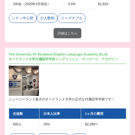
200名（2020年3月現在）
0.5%
$1,820~
シティ中心部
少人数制
リーズナブル
詳細はこちら
The University Of Auckland English Language Academy (ELA)
オークランド大学付属語学学校イングリッシュ・ランゲージ・アカデミー
ニュージーランド最大のオークランド大学の正式な付属語学学校です！
生徒数
日本人比率
1ヶ月の費用
600人
20%
$2,280〜