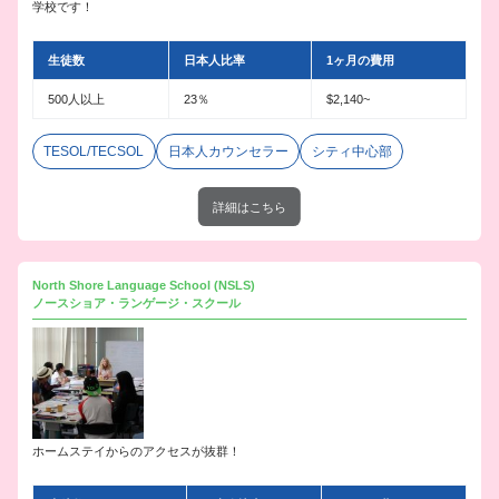
学校です！
生徒数
日本人比率
1ヶ月の費用
500人以上
23％
$2,140~
TESOL/TECSOL
日本人カウンセラー
シティ中心部
詳細はこちら
North Shore Language School (NSLS)
ノースショア・ランゲージ・スクール
ホームステイからのアクセスが抜群！