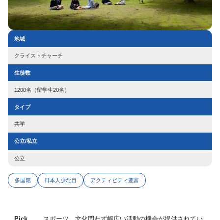
地域
クライストチャーチ
生徒数
1200名（留学生20名）
タイプ
共学
公立/私立
公立
多国籍
日本人少な目
アクティビティ豊富
Pick
スポーツ、文化問わず幅広い活動の機会が提供されてい