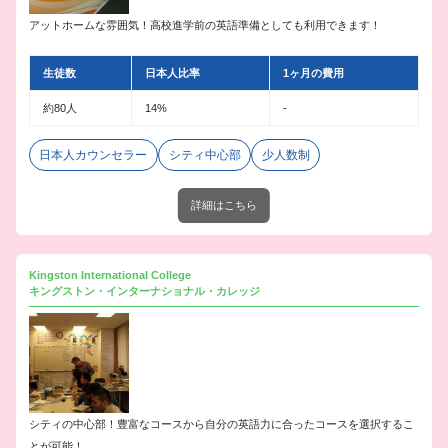
アットホームな雰囲気！高校進学前の英語準備としても利用できます！
生徒数
日本人比率
1ヶ月の費用
約80人
14%
-
日本人カウンセラー
シティ中心部
少人数制
詳細はこちら
Kingston International College
キングストン・インターナショナル・カレッジ
シティの中心部！豊富なコースから自分の英語力に合ったコースを選択するこ
とが可能！