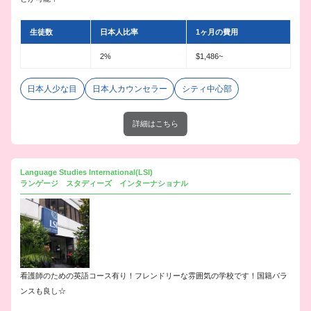
生徒数
日本人比率
1ヶ月の費用
2%
$1,486~
日本人少な目
日本人カウンセラー
シティ中心部
詳細はこちら
Language Studies International(LSI)
ランゲージ スタディーズ インターナショナル
看護師のための英語コース有り！フレンドリーな雰囲気の学校です！国籍バラ
ンスも良し☆