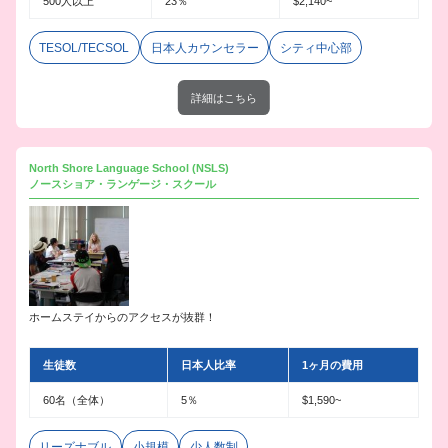
500人以上
23％
$2,140~
TESOL/TECSOL
日本人カウンセラー
シティ中心部
詳細はこちら
North Shore Language School (NSLS)
ノースショア・ランゲージ・スクール
ホームステイからのアクセスが抜群！
生徒数
日本人比率
1ヶ月の費用
60名（全体）
5％
$1,590~
リーズナブル
小規模
少人数制