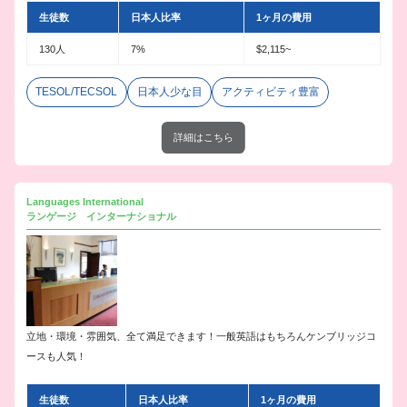
生徒数
日本人比率
1ヶ月の費用
130人
7%
$2,115~
TESOL/TECSOL
日本人少な目
アクティビティ豊富
詳細はこちら
Languages International
ランゲージ インターナショナル
立地・環境・雰囲気、全て満足できます！一般英語はもちろんケンブリッジコ
ースも人気！
生徒数
日本人比率
1ヶ月の費用