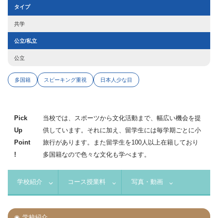
タイプ
共学
公立/私立
公立
多国籍
スピーキング重視
日本人少な目
Pick
当校では、スポーツから文化活動まで、幅広い機会を提
Up
供しています。それに加え、留学生には毎学期ごとに小
Point
旅行があります。また留学生を100人以上在籍しており
!
多国籍なので色々な文化も学べます。
学校紹介
コース授業料
写真・動画
学校紹介