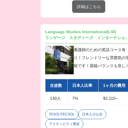
詳細はこちら
Language Studies International(LSI)
ランゲージ スタディーズ イン
看護師のための英語コース有
り！フレンドリーな雰囲気の
校です！国籍バランスも良し
生徒数
日本人比率
1ヶ月の費用
130人
7%
$2,115~
TESOL/TECSOL
日本人少な目
アクティビティ豊富