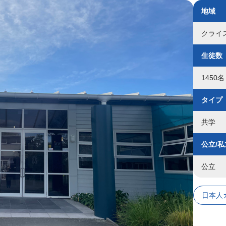
地域
クライ
生徒数
1450
タイプ
共学
公立/私
公立
日本人