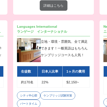
詳細はこちら
Languages International
ターナショナル
ランゲージ インターナショナル
ニ
立地・環境・雰囲気、全て満足
学
できます！一般英語はもちろん
☆
ケンブリッジコースも人気！
生徒数
日本人比率
1ヶ月の費用
約170名
22%
$2,150~
シティ中心部
ケンブリッジ試験対策
パートタイム