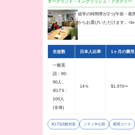
オークランド・イングリッシュ・アカデミー
就学の時間帯が2つ(午前・夜間
からお選びいただけます。<br 
生徒数
日本人比率
1ヶ月の費用
一般英
語：80-
90人、
14％
$1,970〜
IELTS：
100人
(全体)
IELTS試験対策
シティ中心部
夜間コース