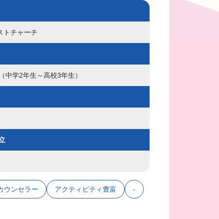
ストチャーチ
名（中学2年生～高校3年生）
立
カウンセラー
アクティビティ豊富
-