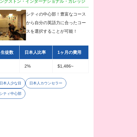
ングストン・インターナショナル・カレッジ
シティの中心部！豊富なコース
から自分の英語力に合ったコー
スを選択することが可能！
生徒数
日本人比率
1ヶ月の費用
2%
$1,486~
日本人少な目
日本人カウンセラー
シティ中心部