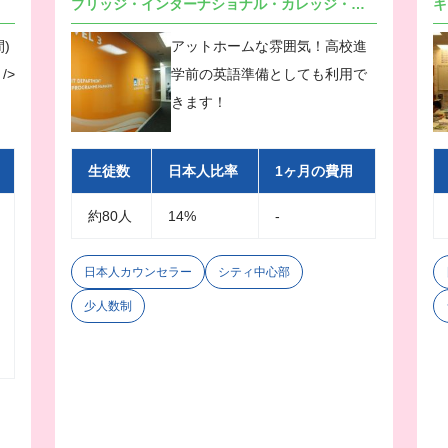
ブリッジ・インターナショナル・カレッジ・オブ・イングリッシュ
キ
)
アットホームな雰囲気！高校進
/>
学前の英語準備としても利用で
きます！
生徒数
日本人比率
1ヶ月の費用
約80人
14%
-
日本人カウンセラー
シティ中心部
少人数制