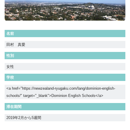
名前
田村 真愛
性別
女性
学校
<a href="https://newzealand-ryugaku.com/lang/dominion-english-
schools/" target="_blank">Dominion English Schools</a>
滞在期間
2019年2月から5週間