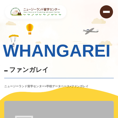
WHANGAREI
フ
ァ
ン
ガ
レ
イ
ニュージーランド留学センター
>
学校データベース
>
ファンガレイ