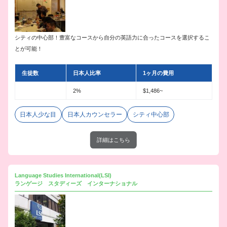
シティの中心部！豊富なコースから自分の英語力に合ったコースを選択するこ
とが可能！
生徒数
日本人比率
1ヶ月の費用
2%
$1,486~
日本人少な目
日本人カウンセラー
シティ中心部
詳細はこちら
Language Studies International(LSI)
ランゲージ スタディーズ インターナショナル