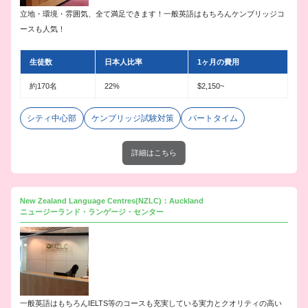
立地・環境・雰囲気、全て満足できます！一般英語はもちろんケンブリッジコ
ースも人気！
生徒数
日本人比率
1ヶ月の費用
約170名
22%
$2,150~
シティ中心部
ケンブリッジ試験対策
パートタイム
詳細はこちら
New Zealand Language Centres(NZLC)：Auckland
ニュージーランド・ランゲージ・センター
一般英語はもちろんIELTS等のコースも充実している実力とクオリティの高い