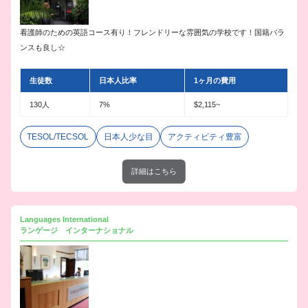
看護師のための英語コース有り！フレンドリーな雰囲気の学校です！国籍バラ
ンスも良し☆
生徒数
日本人比率
1ヶ月の費用
130人
7%
$2,115~
TESOL/TECSOL
日本人少な目
アクティビティ豊富
詳細はこちら
Languages International
ランゲージ インターナショナル