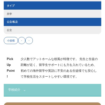
タイプ
共学
公立/私立
公立
小規模
-
-
Pick
少人数でアットホームな校風が特徴です。 先生と生徒の
Up
距離が近く、留学生サポートにも力を入れているため、
Point
初めての海外留学や英語に不安のある生徒様でも安心し
!
て学校生活をスタートしやすい環境です。
学校紹介