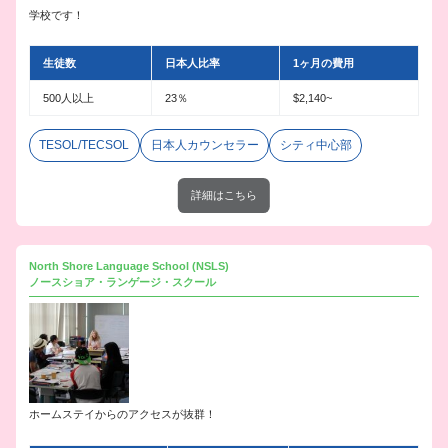
学校です！
生徒数
日本人比率
1ヶ月の費用
500人以上
23％
$2,140~
TESOL/TECSOL
日本人カウンセラー
シティ中心部
詳細はこちら
North Shore Language School (NSLS)
ノースショア・ランゲージ・スクール
ホームステイからのアクセスが抜群！