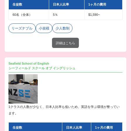
生徒数
日本人比率
1ヶ月の費用
60名（全体）
5％
$1,590~
リーズナブル
小規模
少人数制
詳細はこちら
Seafield School of English
シーフィールド スクール オブ イングリッシュ
1クラスの人数が少なく、日本人比率も低いため、英語を学ぶ環境が整ってい
ます。
生徒数
日本人比率
1ヶ月の費用