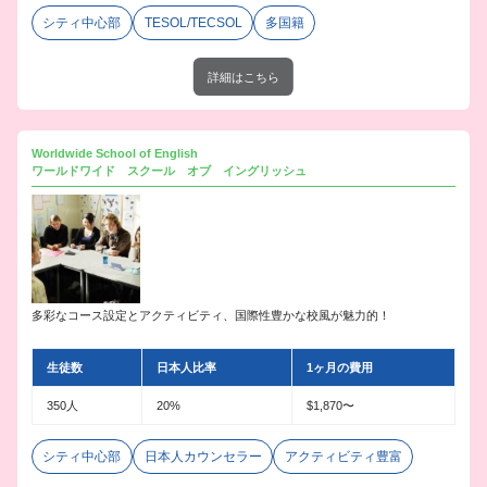
シティ中心部
TESOL/TECSOL
多国籍
詳細はこちら
Worldwide School of English
ワールドワイド スクール オブ イングリッシュ
多彩なコース設定とアクティビティ、国際性豊かな校風が魅力的！
生徒数
日本人比率
1ヶ月の費用
350人
20%
$1,870〜
シティ中心部
日本人カウンセラー
アクティビティ豊富