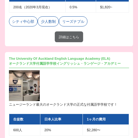
200名（2020年3月現在）
0.5%
$1,820~
シティ中心部
少人数制
リーズナブル
詳細はこちら
The University Of Auckland English Language Academy (ELA)
オークランド大学付属語学学校イングリッシュ・ランゲージ・アカデミー
ニュージーランド最大のオークランド大学の正式な付属語学学校です！
生徒数
日本人比率
1ヶ月の費用
600人
20%
$2,280〜