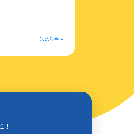
次の記事 »
に！