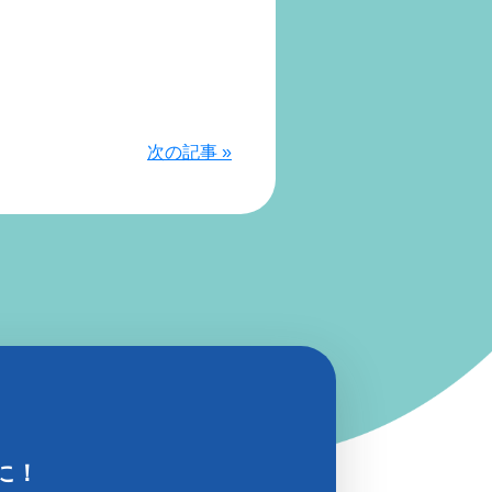
次の記事 »
に！