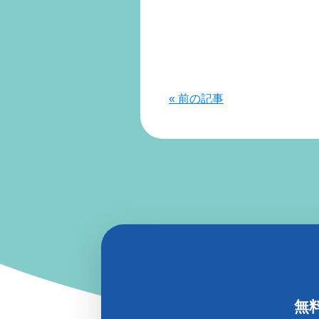
« 前の記事
無