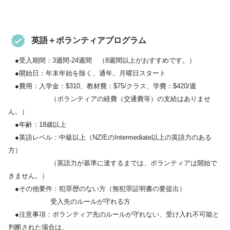
英語＋ボランティアプログラム
●受入期間：3週間‐24週間 （8週間以上がおすすめです。）
●開始日：年末年始を除く、通年。月曜日スタート
●費用：入学金：$310、教材費：$75/クラス、学費：$420/週
（ボランティアの経費（交通費等）の支給はありませ
ん。）
●年齢：18歳以上
●英語レベル：中級以上（NZIEのIntermediate以上の英語力のある
方）
（英語力が基準に達するまでは、ボランティアは開始で
きません。）
●その他要件：犯罪歴のない方（無犯罪証明書の要提出）
受入先のルールが守れる方
●注意事項：ボランティア先のルールが守れない、受け入れ不可能と
判断された場合は、